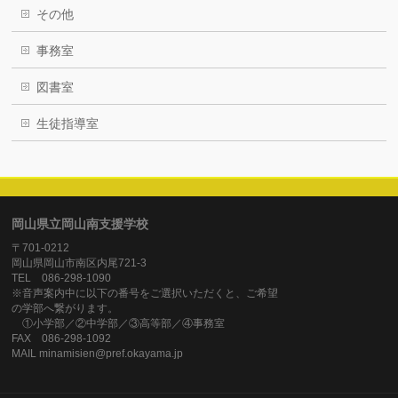
その他
事務室
図書室
生徒指導室
岡山県立岡山南支援学校
〒701-0212
岡山県岡山市南区内尾721-3
TEL 086-298-1090
※音声案内中に以下の番号をご選択いただくと、ご希望
の学部へ繋がります。
①小学部／②中学部／③高等部／④事務室
FAX 086-298-1092
MAIL minamisien@pref.okayama.jp