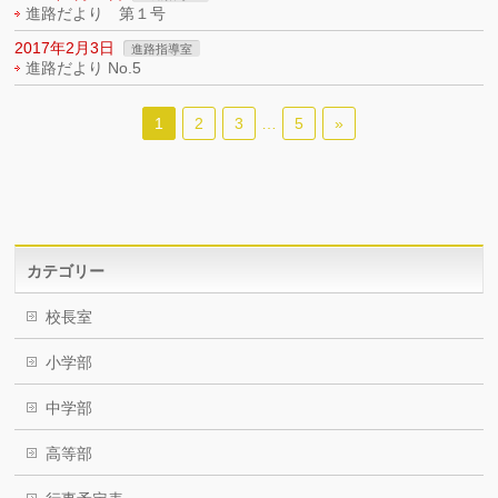
進路だより 第１号
2017年2月3日
進路指導室
進路だより No.5
1
2
3
…
5
»
カテゴリー
校長室
小学部
中学部
高等部