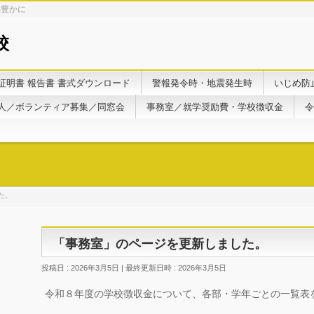
心豊かに
校
証明書 報告書 書式ダウンロード
警報発令時・地震発生時
いじめ防
人／ボランティア募集／同窓会
事務室／就学奨励費・学校徴収金
令
た。
「事務室」のページを更新しました。
投稿日 : 2026年3月5日
最終更新日時 : 2026年3月5日
令和８年度の学校徴収金について、各部・学年ごとの一覧表