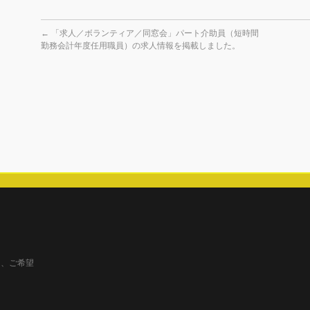
←
「求人／ボランティア／同窓会」パート介助員（短時間
勤務会計年度任用職員）の求人情報を掲載しました。
と、ご希望