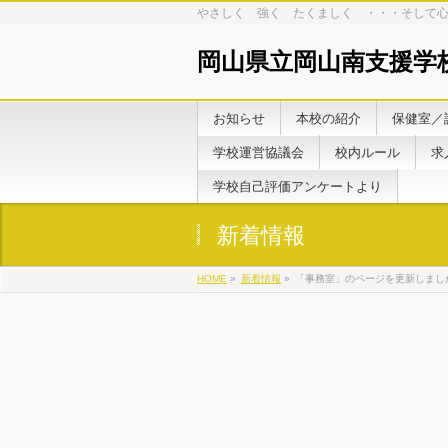
やさしく 強く たくましく ・・・そして
岡山県立岡山南支援学
お知らせ
本校の紹介
保健室／
学校運営協議会
校内ルール
求
学校自己評価アンケートより
新着情報
HOME
»
新着情報
»
「事務室」のページを更新しまし