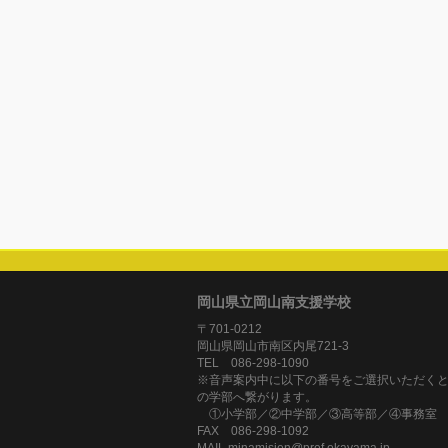
岡山県立岡山南支援学校
〒701-0212
岡山県岡山市南区内尾721-3
TEL 086-298-1090
※音声案内中に以下の番号をご選択いただく
の学部へ繋がります。
①小学部／②中学部／③高等部／④事務室
FAX 086-298-1092